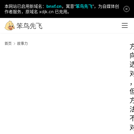
本网站已启用新域名：
bnxf.cn
，寓意“
笨鸟先飞
”，为自媒体创
作者服务，原域名 xdjk.cn 已充用。
首页
故事力