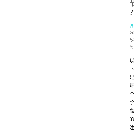
遇
2
故
阅