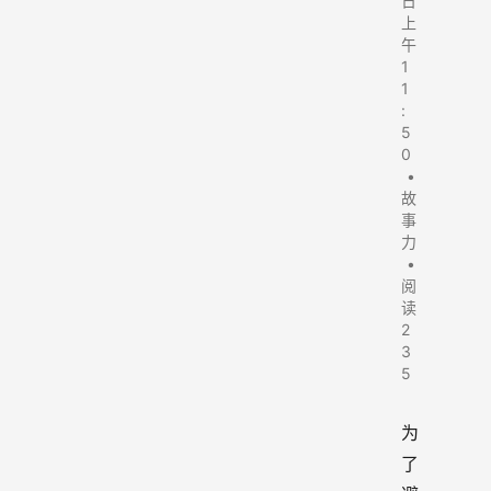
日
上
午
1
1
:
5
0
•
故
事
力
•
阅
读
2
3
5
为
了