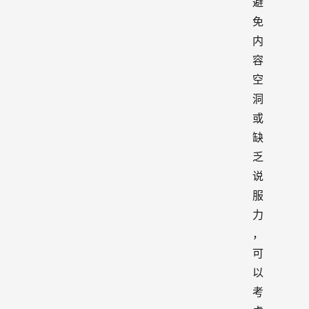
避
免
内
容
空
洞
或
缺
乏
说
服
力
，
可
以
考