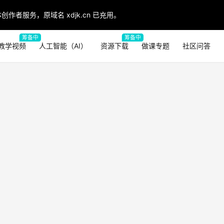
创作者服务，原域名 xdjk.cn 已充用。
筹备中
筹备中
教学视频
人工智能（AI）
资源下载
做课专题
社区问答