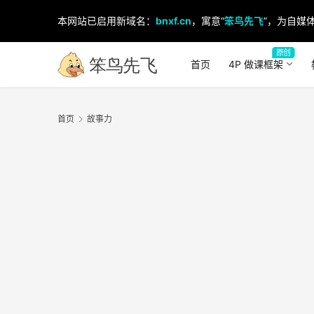
本网站已启用新域名：
bnxf.cn
，寓意“
笨鸟先飞
”，为自媒体
原创
首页
4P 做课框架
首页
故事力