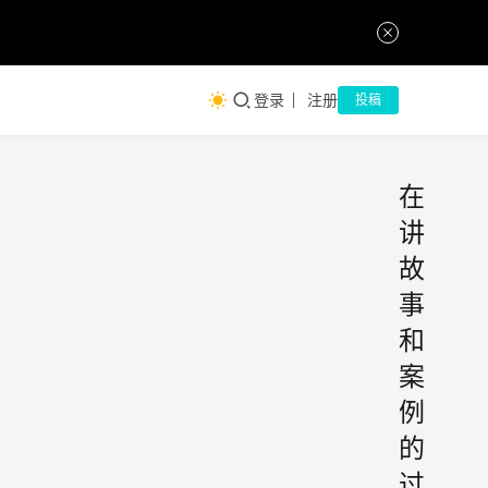
登录
注册
投稿
在
讲
故
事
和
案
例
的
过