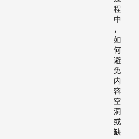
程
中
，
如
何
避
免
内
容
空
洞
或
缺