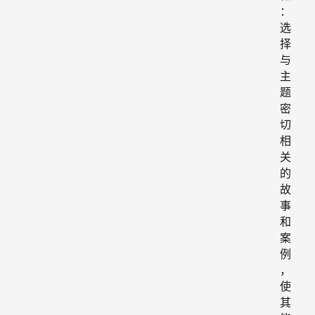
：
选
择
与
主
题
密
切
相
关
的
故
事
和
案
例
，
使
其