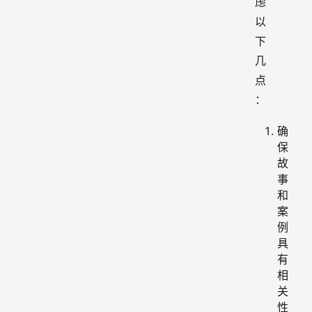
虑
以
下
几
点
：
确
保
故
事
和
案
例
具
有
相
关
性