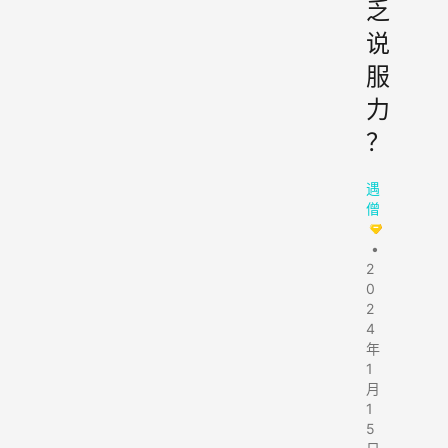
乏
说
服
力
？
遇
僧
•
2
0
2
4
年
1
月
1
5