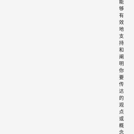
能
够
有
效
地
支
持
和
阐
明
你
要
传
达
的
观
点
或
概
念