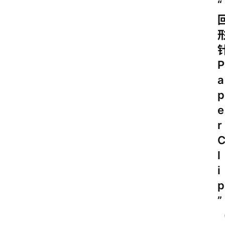
“
P
a
p
e
r
l
i
p
”