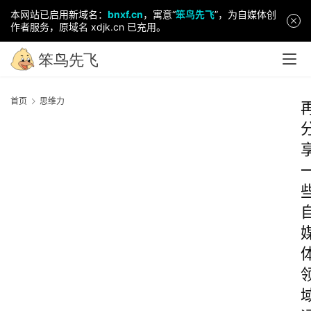
本网站已启用新域名：
bnxf.cn
，寓意“
笨鸟先飞
”，为自媒体创
作者服务，原域名 xdjk.cn 已充用。
首页
思维力