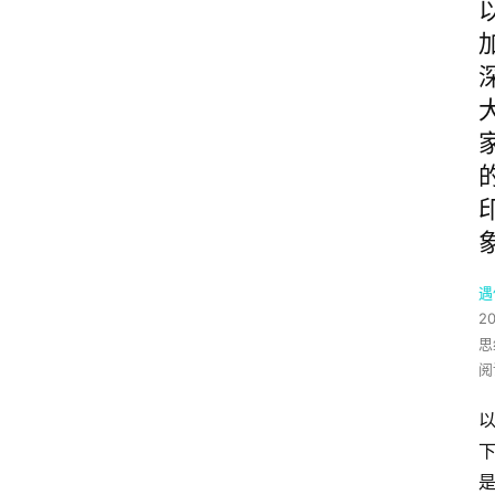
遇
2
思
阅