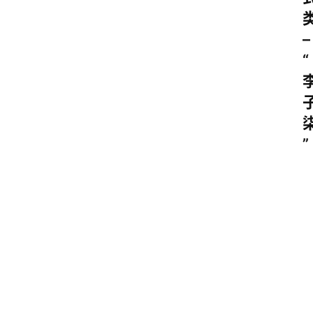
–
“
”