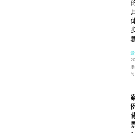
遇
2
思
阅