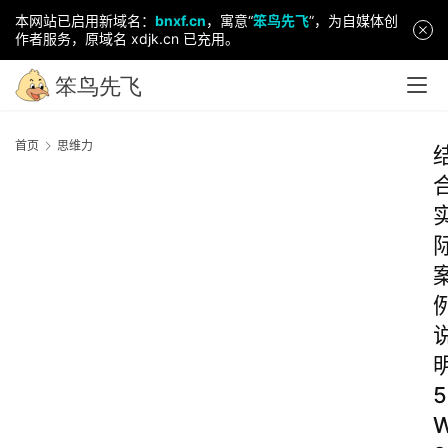
本网站已启用新域名：
bnxf.cn
，寓意“
笨鸟先飞
”，为自媒体创
作者服务，原域名 xdjk.cn 已充用。
首页
思维力
5