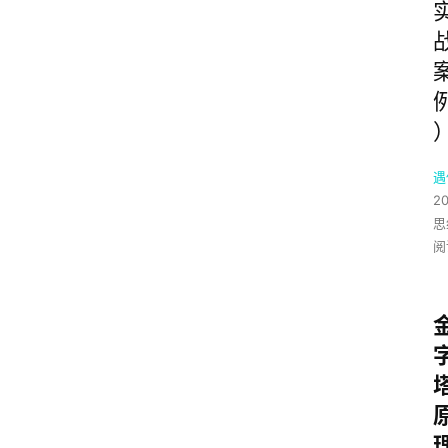
遇
20
思
阅