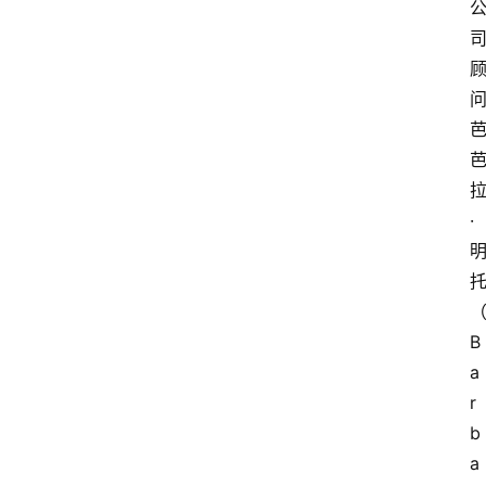
·
B
a
r
b
a