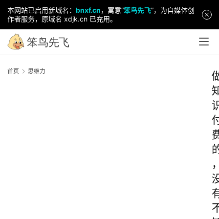
本网站已启用新域名：
bnxf.cn
，寓意“
笨鸟先飞
”，为自媒体创
作者服务，原域名 xdjk.cn 已充用。
首页
思维力