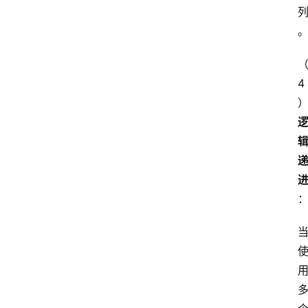
4
首
页
4
P
做
课
框
架
教
学
视