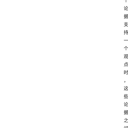
频
人
工
智
能
（
A
登录
注册
I
）
资
源
下
载
做
课