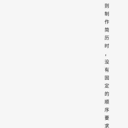
则
制
作
简
历
时
，
没
有
固
定
的
顺
序
要
求