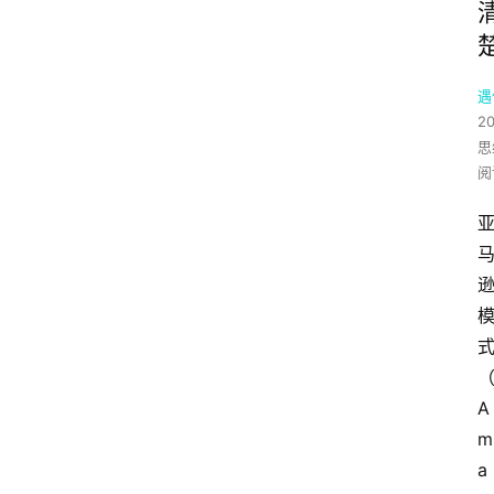
遇
2
思
阅
A
m
a