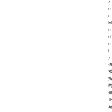
z
o
n 
M
o
d
e
l