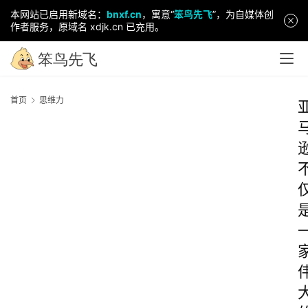
本网站已启用新域名：
bnxf.cn
，寓意“
笨鸟先飞
”，为自媒体创
作者服务，原域名 xdjk.cn 已充用。
首页
思维力