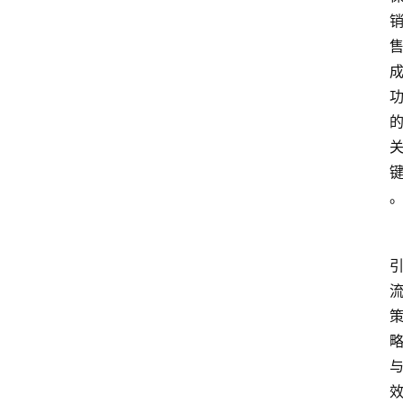
首
页
4
P
做
课
框
架
教
学
视