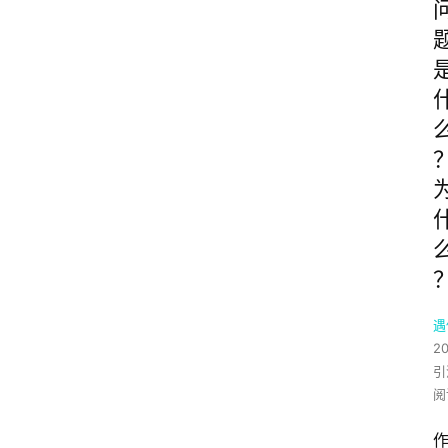
遇
2
引
阅