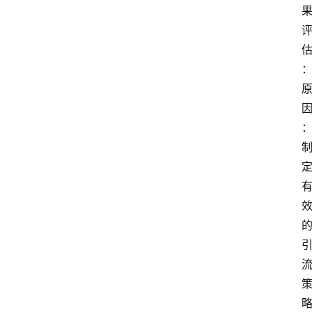
频
人
工
智
能
（
A
登录
注册
I
）
资
源
下
载
做
课