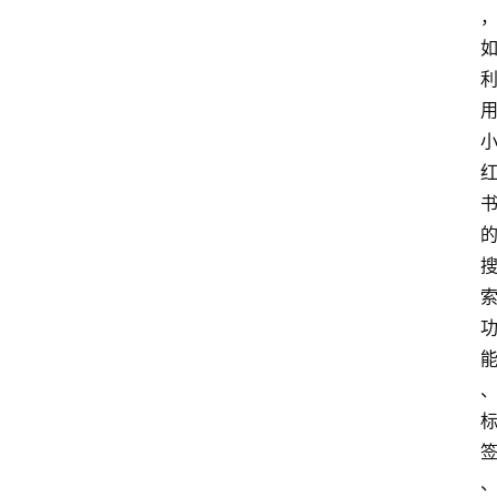
专
题
社
区
问
答