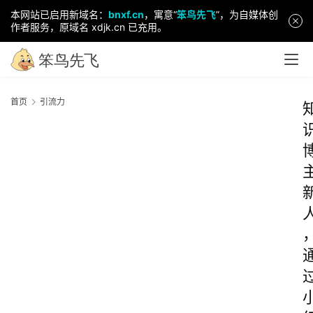
本网站已启用新域名：
bnxf.cn
，寓意“
笨鸟先飞
”，为自媒体创
作者服务，原域名 xdjk.cn 已充用。
首页
引流力