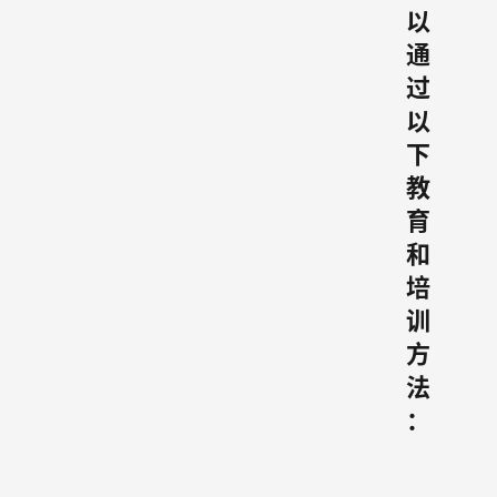
以
通
过
以
下
教
育
和
培
训
方
法
：