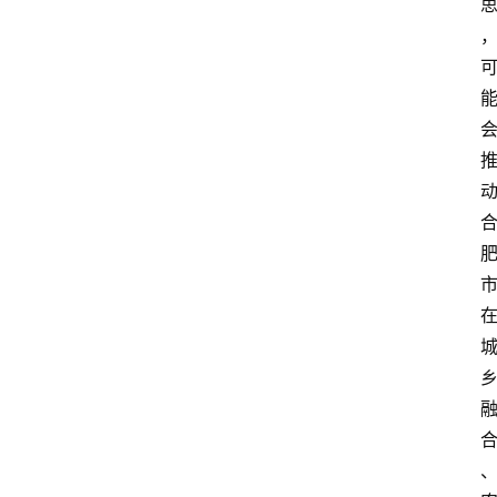
专
题
社
区
问
答