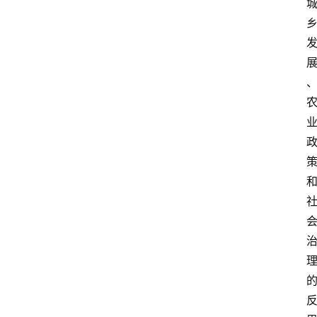
频
人
工
智
能
（
A
登录
注册
I
）
资
源
下
载
做
课