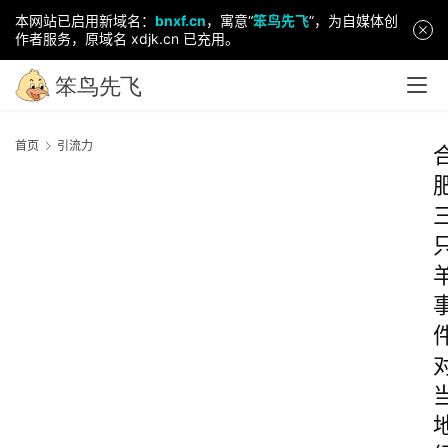
本网站已启用新域名：
bnxf.cn
，寓意“
笨鸟先飞
”，为自媒体创
作者服务，原域名 xdjk.cn 已充用。
首页
引流力