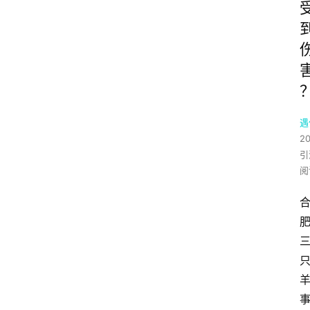
遇
2
引
阅