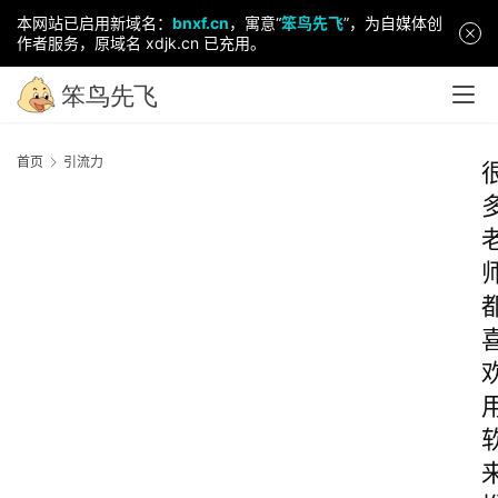
本网站已启用新域名：
bnxf.cn
，寓意“
笨鸟先飞
”，为自媒体创
作者服务，原域名 xdjk.cn 已充用。
首页
引流力