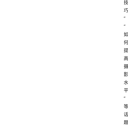
首
”
页
“
4
P
做
课
框
架
教
学
”
视
频
人