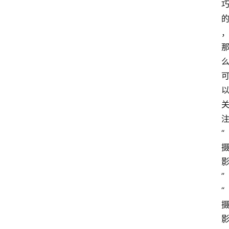
“
”
“