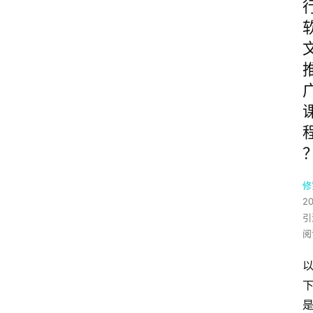
修
2
引
阅