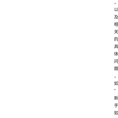
工
智
能
（
A
登录
注册
I
）
资
源
下
载
做
“
课
专
题