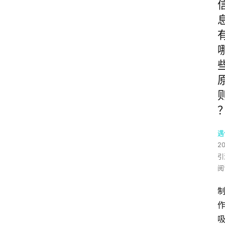
遇
2
引
阅