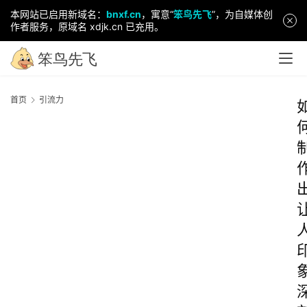
本网站已启用新域名：
bnxf.cn
，寓意“
笨鸟先飞
”，为自媒体创
作者服务，原域名 xdjk.cn 已充用。
首页
引流力