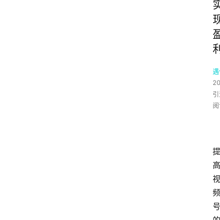
遇
2
引
阅