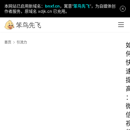
本网站已启用新域名：
bnxf.cn
，寓意“
笨鸟先飞
”，为自媒体创
作者服务，原域名 xdjk.cn 已充用。
首页
引流力