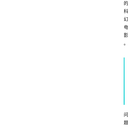
首
页
4
P
做
课
框
架
教
学
视