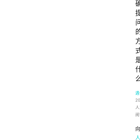
遇
2
人
阅