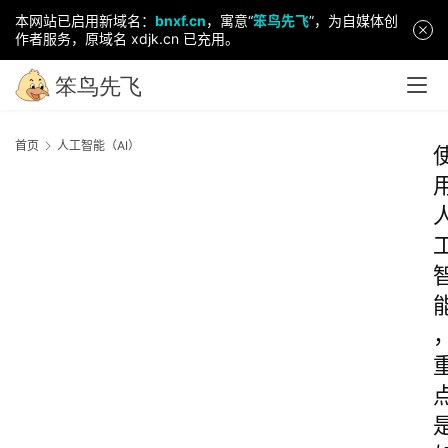
本网站已启用新域名：
bnxf.cn
，寓意“
笨鸟先飞
”，为自媒体创
作者服务，原域名 xdjk.cn 已充用。
首页
人工智能（AI）