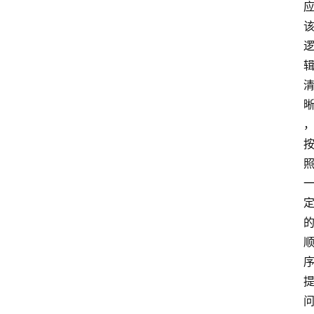
频
人
工
智
能
（
A
登录
注册
I
）
资
源
下
载
做
课