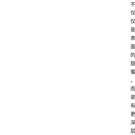
频
人
工
智
能
（
A
登录
注册
I
）
资
源
下
载
做
课