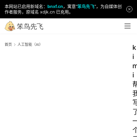
本网站已启用新域名：
bnxf.cn
，寓意“
笨鸟先飞
”，为自媒体创
作者服务，原域名 xdjk.cn 已充用。
首页
人工智能（AI）
k
i
i