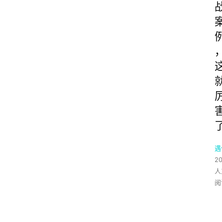
遇
2
人
阅