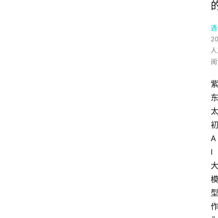
遇
2
人
阅
A
I