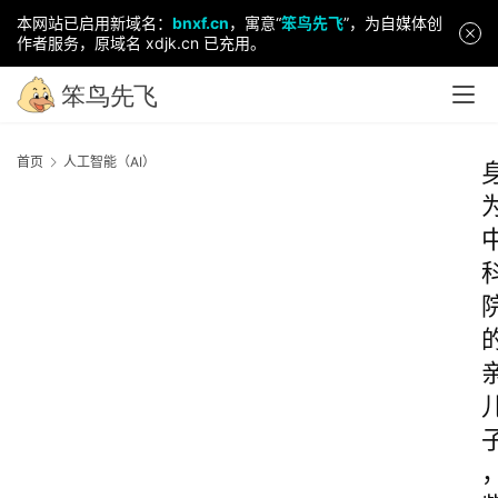
本网站已启用新域名：
bnxf.cn
，寓意“
笨鸟先飞
”，为自媒体创
作者服务，原域名 xdjk.cn 已充用。
首页
人工智能（AI）