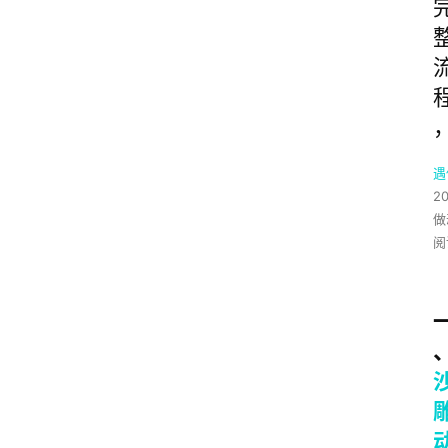
遇
2
做
阅