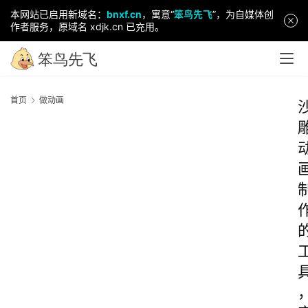
本网站已启用新域名：
bnxf.cn
，寓意“
笨鸟先飞
”，为自媒体创
作者服务，原域名 xdjk.cn 已充用。
首页
做动画