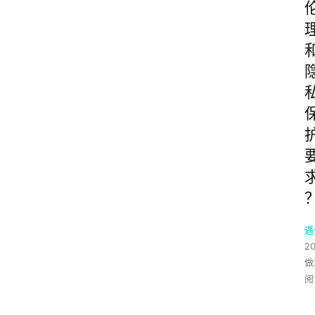
遇
2
做
阅