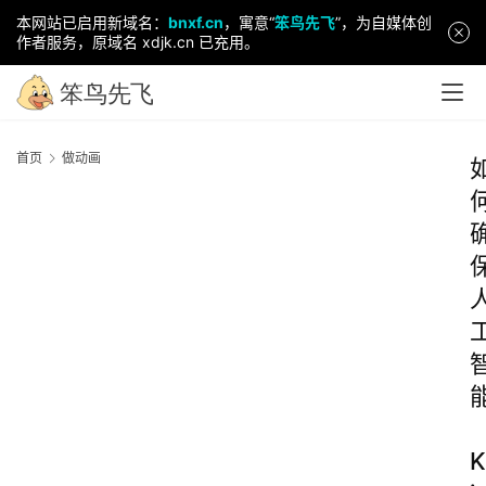
本网站已启用新域名：
bnxf.cn
，寓意“
笨鸟先飞
”，为自媒体创
作者服务，原域名 xdjk.cn 已充用。
首页
做动画
K