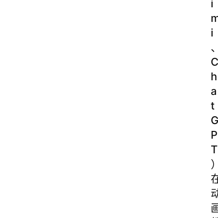
i
i
h
a
t
P
T