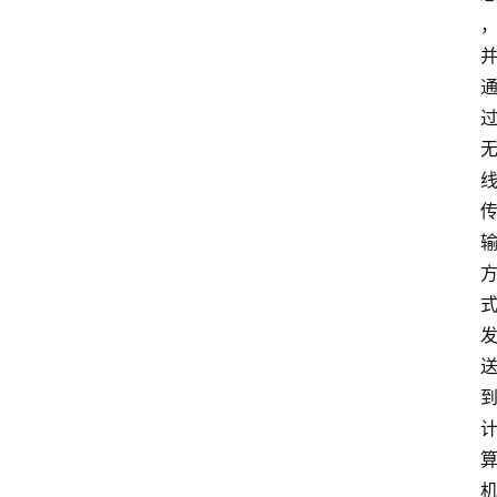
专
题
社
区
问
答