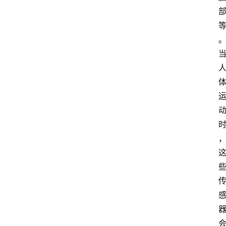
首
页
4
P
做
课
框
架
教
学
视