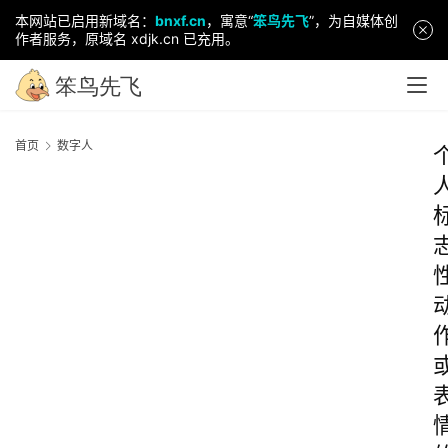
本网站已启用新域名：
bnxf.cn
，寓意“
笨鸟先飞
”，为自媒体创
作者服务，原域名 xdjk.cn 已充用。
首页
数字人