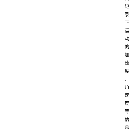
频
人
工
智
能
（
A
登录
注册
I
）
资
源
下
载
做
课