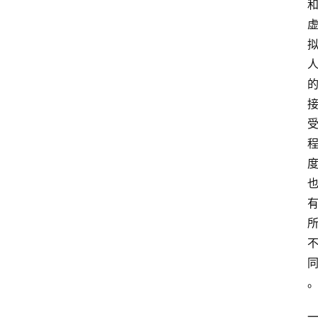
频
人
工
智
能
（
A
登录
注册
I
）
资
源
下
载
做
课