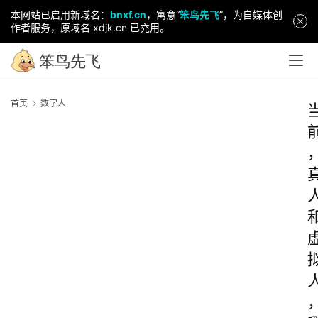
本网站已启用新域名：
bnxf.cn
，寓意“
笨鸟先飞
”，为自媒体创
作者服务，原域名 xdjk.cn 已充用。
首页
数字人