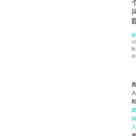
遇
2
数
阅