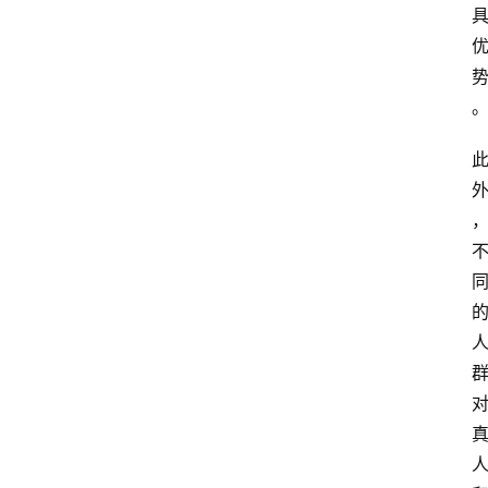
首
页
4
P
做
课
框
架
教
学
视