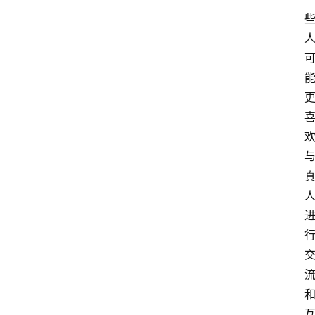
专
题
社
区
问
答