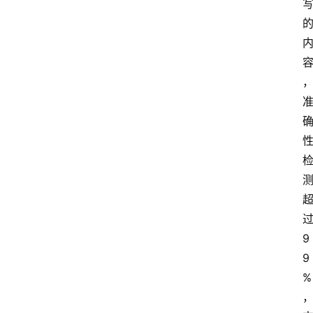
首
页
4
P
做
课
框
架
9
9
教
%
学
视