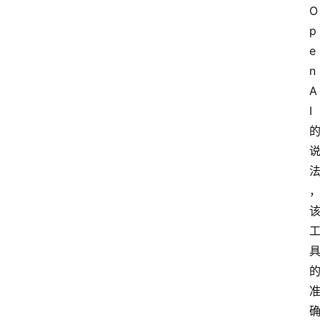
O
p
e
n
A
I 