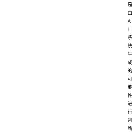
由
A
I 