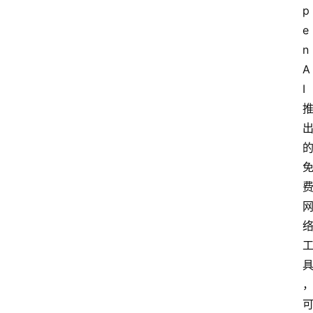
p
e
n
A
I 