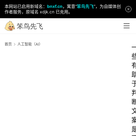
本网站已启用新域名：
bnxf.cn
，寓意“
笨鸟先飞
”，为自媒体创
作者服务，原域名 xdjk.cn 已充用。
首页
人工智能（AI）