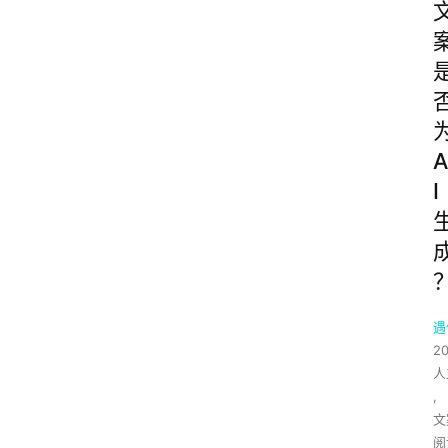
A
I
遇
2
人
,
文
阅