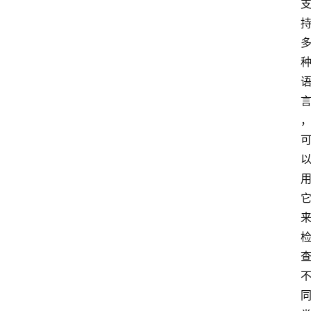
频
人
工
智
能
（
A
登录
注册
I
）
资
源
下
载
做
课