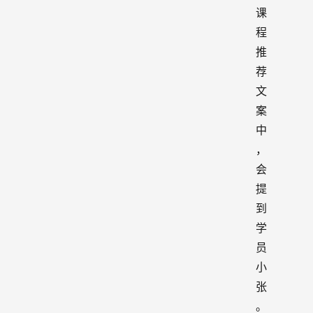
课
程
推
荐
文
案
中
，
会
提
到
学
员
小
张
。