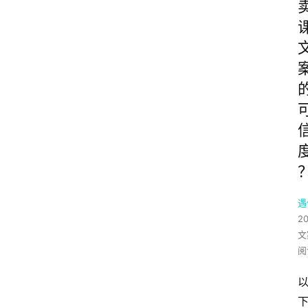
遇
2
文
阅