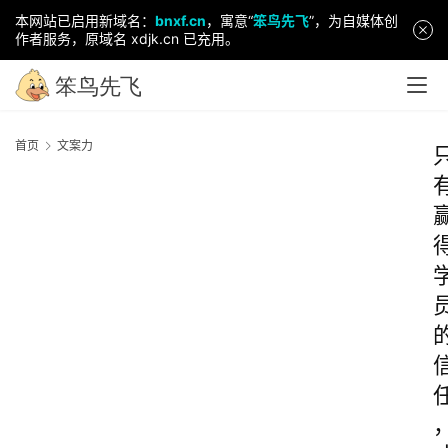
本网站已启用新域名：
bnxf.cn
，寓意“
笨鸟先飞
”，为自媒体创
作者服务，原域名 xdjk.cn 已充用。
首页
文案力