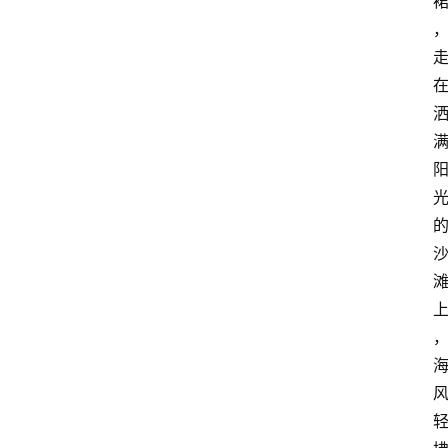
智
能
（
A
登录
注册
I
）
资
源
下
载
做
课
专
题
社