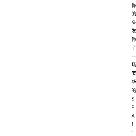
S
P
A
”