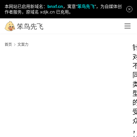
本网站已启用新域名：
bnxf.cn
，寓意“
笨鸟先飞
”，为自媒体创
作者服务，原域名 xdjk.cn 已充用。
首页
文案力