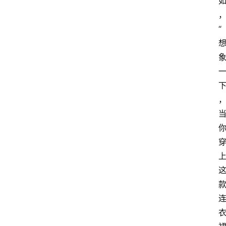
首
页
“
4
P
做
课
框
架
教
学
视
频
人
工