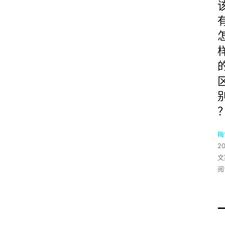
梅
2
文
阅