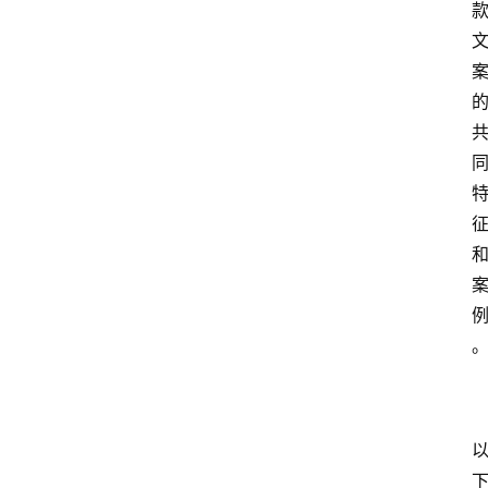
频
人
工
智
能
（
A
登录
注册
I
）
资
源
下
载
做
课