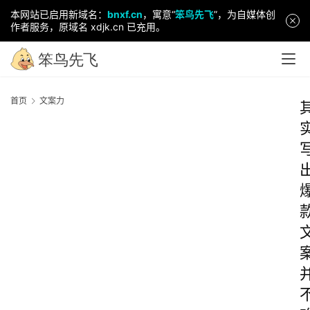
本网站已启用新域名：
bnxf.cn
，寓意“
笨鸟先飞
”，为自媒体创
作者服务，原域名 xdjk.cn 已充用。
首页
文案力