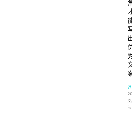
遇
2
文
阅