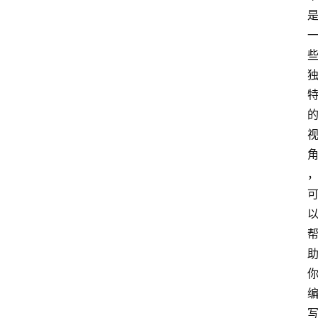
专
题
社
区
问
答