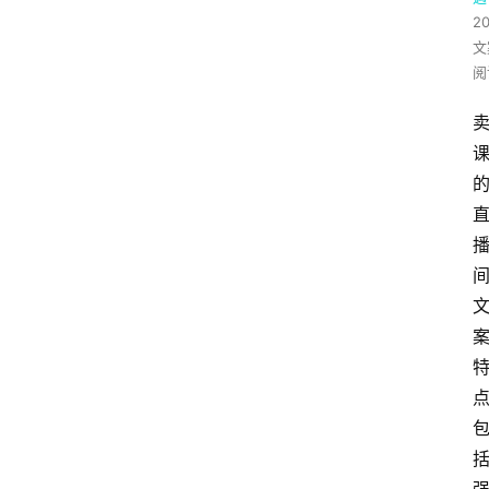
2
文
阅