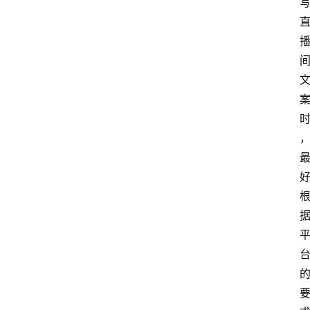
频
人
工
智
能
（
A
登录
注册
I
）
资
源
下
载
做
课