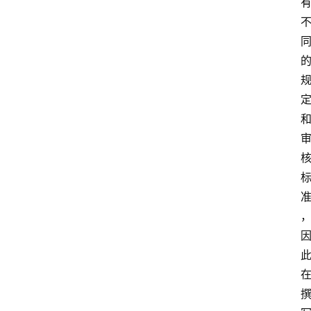
首
页
4
P
做
课
框
架
教
学
视