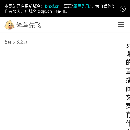
本网站已启用新域名：
bnxf.cn
，寓意“
笨鸟先飞
”，为自媒体创
作者服务，原域名 xdjk.cn 已充用。
首页
文案力