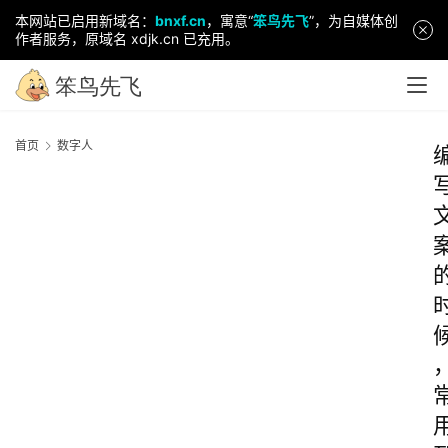
本网站已启用新域名：
bnxf.cn
，寓意“
笨鸟先飞
”，为自媒体创
作者服务，原域名 xdjk.cn 已充用。
首页
数字人