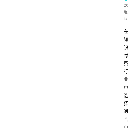
2
选
阅