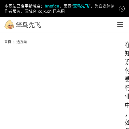
本网站已启用新域名：
bnxf.cn
，寓意“
笨鸟先飞
”，为自媒体创
作者服务，原域名 xdjk.cn 已充用。
首页
选方向