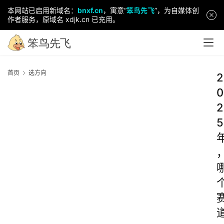
本网站已启用新域名：
bnxf.cn
，寓意“
笨鸟先飞
”，为自媒体创
作者服务，原域名 xdjk.cn 已充用。
首页
选方向
2
0
2
5