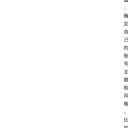
首
页
4
P
做
课
框
架
教
学
视