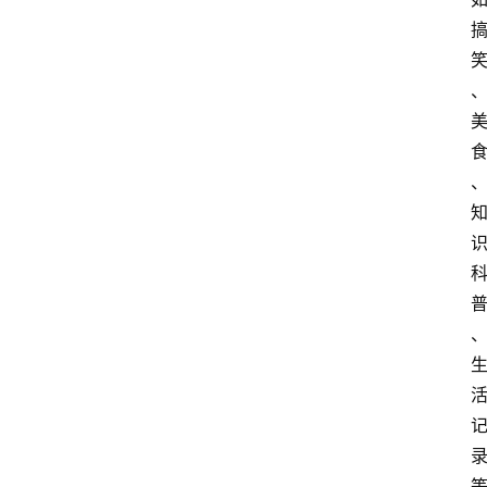
频
人
工
智
能
（
A
登录
注册
I
）
资
源
下
载
做
课