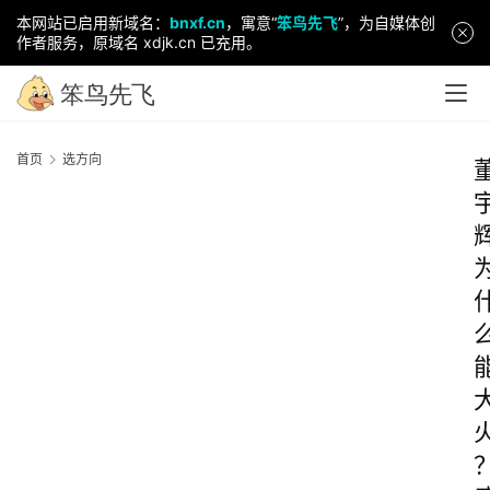
本网站已启用新域名：
bnxf.cn
，寓意“
笨鸟先飞
”，为自媒体创
作者服务，原域名 xdjk.cn 已充用。
首页
选方向