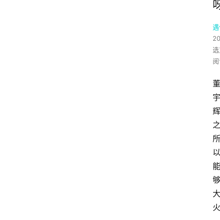
遇
2
选
阅