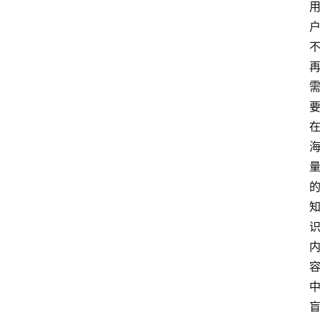
首
页
4
P
做
课
框
架
教
学
视