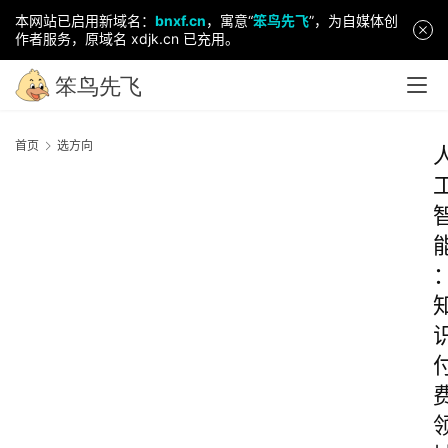
本网站已启用新域名：
bnxf.cn
，寓意“
笨鸟先飞
”，为自媒体创
作者服务，原域名 xdjk.cn 已充用。
首页
选方向