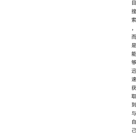
频
人
工
智
能
（
A
登录
注册
I
）
资
源
下
载
做
课