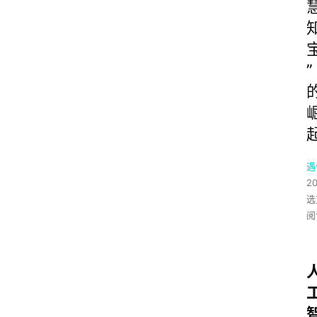
”
遇
2
选
阅