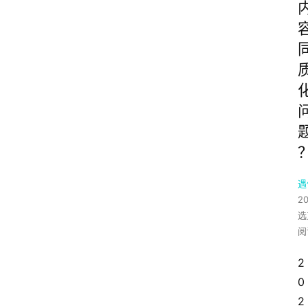
遇
2
选
阅
2
0
2