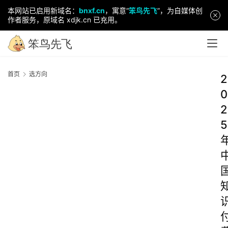
本网站已启用新域名：
bnxf.cn
，寓意“
笨鸟先飞
”，为自媒体创
作者服务，原域名 xdjk.cn 已充用。
首页
选方向
2
0
2
5