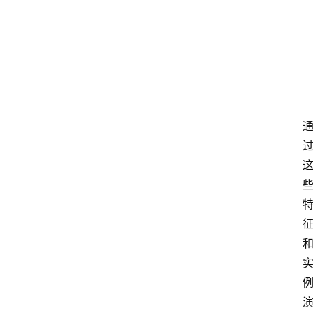
频
人
工
智
能
（
A
登录
注册
I
）
资
源
下
载
做
课