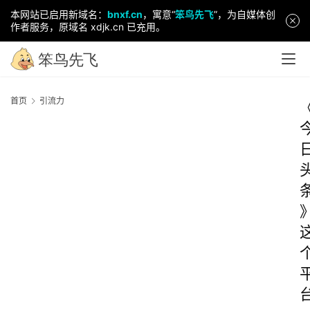
本网站已启用新域名：
bnxf.cn
，寓意“
笨鸟先飞
”，为自媒体创
作者服务，原域名 xdjk.cn 已充用。
首页
引流力