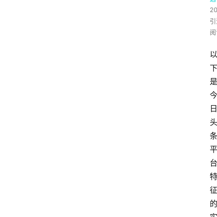
2
引
阅