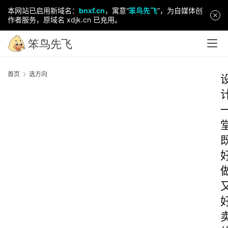
本网站已启用新域名：
bnxf.cn
，寓意“
笨鸟先飞
”，为自媒体创
作者服务，原域名 xdjk.cn 已充用。
首页
选方向