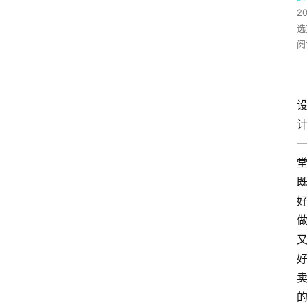
2
选
阅