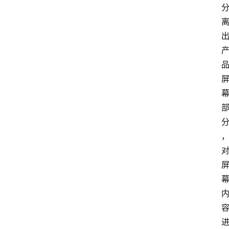
频
人
工
智
能
（
A
登录
注册
I
）
资
源
下
载
做
课