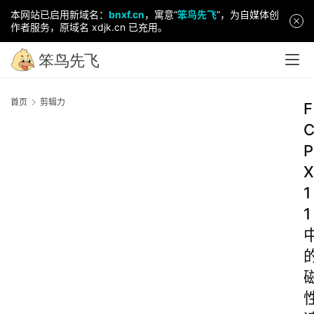
本网站已启用新域名：
bnxf.cn
，寓意“
笨鸟先飞
”，为自媒体创
作者服务，原域名 xdjk.cn 已充用。
首页
剪辑力
F
P
X
1
1