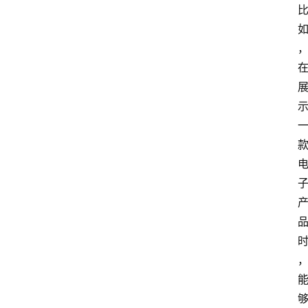
首
页
4
P
做
课
框
架
教
学
视