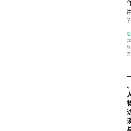
遇
2
剪
阅