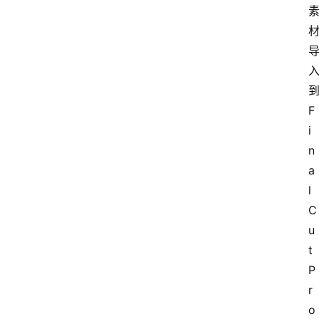
F
i
n
a
l 
C
u
t 
P
r
o 