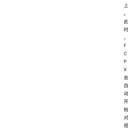
F
C
P
X