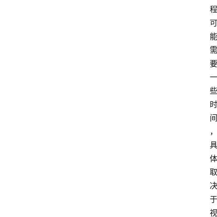
频
人
工
智
能
（
A
登录
注册
I
）
资
源
下
载
做
课