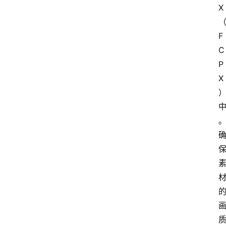
X
F
C
P
X