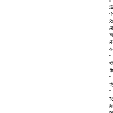
“
”
“