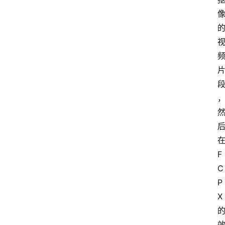
F
C
P
X