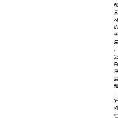
专
题
社
区
问
答