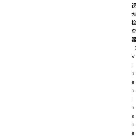
V
i
d
e
o 
I
n
s
p
e