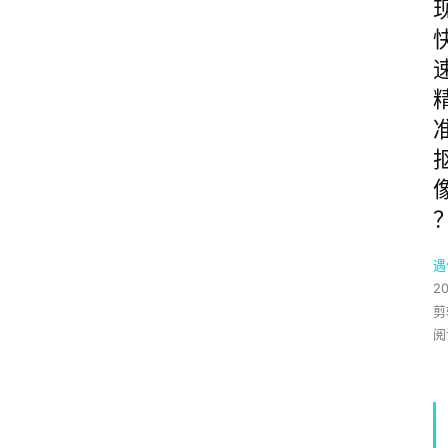
遇
20
剪
阅