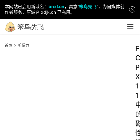
本网站已启用新域名：
bnxf.cn
，寓意“
笨鸟先飞
”，为自媒体创
作者服务，原域名 xdjk.cn 已充用。
首页
剪辑力
F
P
X
1
1