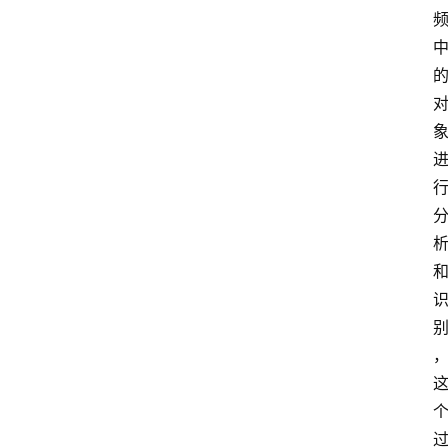
首
页
4
P
做
课
框
架
教
学
视