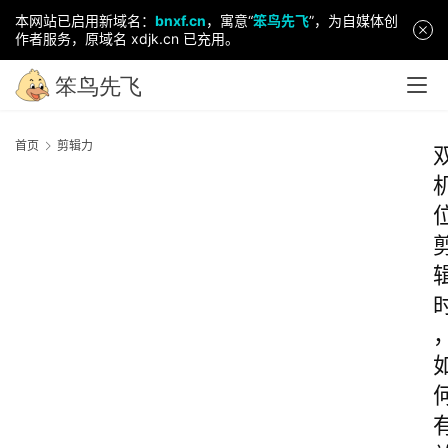
本网站已启用新域名：
bnxf.cn
，寓意“
笨鸟先飞
”，为自媒体创
作者服务，原域名 xdjk.cn 已充用。
首页
剪辑力