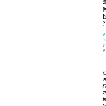
遇
2
剪
阅