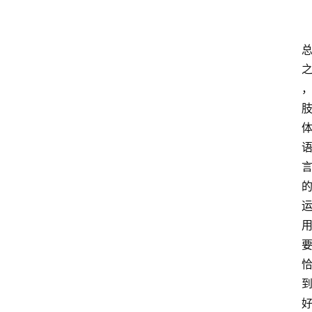
频
人
工
智
能
（
A
登录
注册
I
）
资
源
下
载
做
课