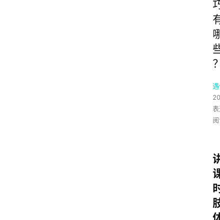
遇
2
表
阅