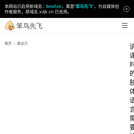
本网站已启用新域名：
bnxf.cn
，寓意“
笨鸟先飞
”，为自媒体创
作者服务，原域名 xdjk.cn 已充用。
首页
表达力