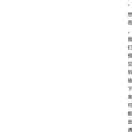
频
“
人
工
智
能
（
A
登录
注册
I
）
资
源
下
载
做
课