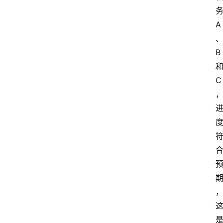
A
B
C