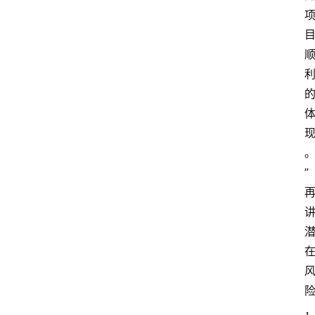
首
页
4
P
”
做
课
框
架
教
学
视