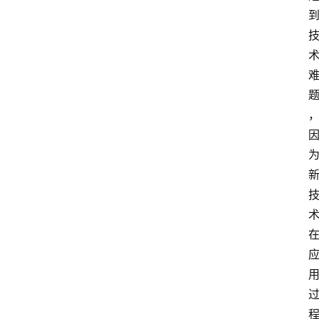
专
题
社
区
问
答