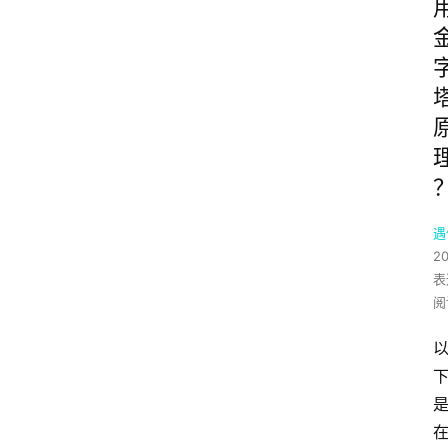
遇
2
表
阅