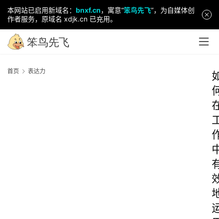
本网站已启用新域名：
bnxf.cn
，寓意“
笨鸟先飞
”，为自媒体创
作者服务，原域名 xdjk.cn 已充用。
首页
表达力