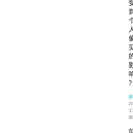
遇
2
工
阅