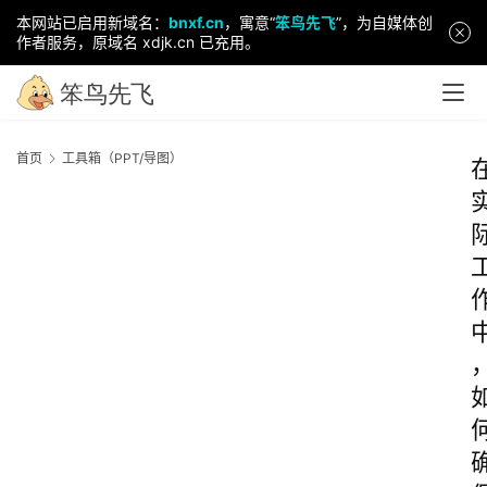
本网站已启用新域名：
bnxf.cn
，寓意“
笨鸟先飞
”，为自媒体创
作者服务，原域名 xdjk.cn 已充用。
首页
工具箱（PPT/导图）