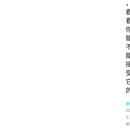
遇
2
工
阅