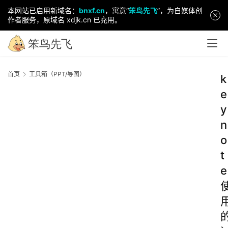
本网站已启用新域名：
bnxf.cn
，寓意“
笨鸟先飞
”，为自媒体创
作者服务，原域名 xdjk.cn 已充用。
首页
工具箱（PPT/导图）
k
e
y
n
o
t
e