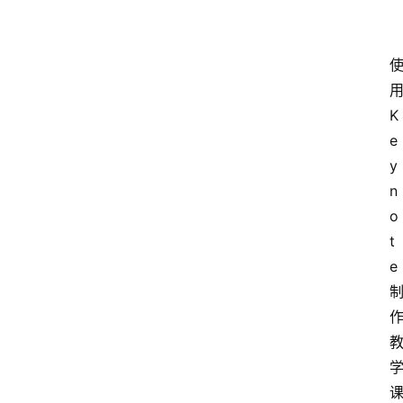
K
e
y
n
o
t
e