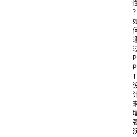
P
P
T