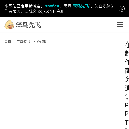
本网站已启用新域名：
bnxf.cn
，寓意“
笨鸟先飞
”，为自媒体创
作者服务，原域名 xdjk.cn 已充用。
首页
工具箱（PPT/导图）
P
P
T