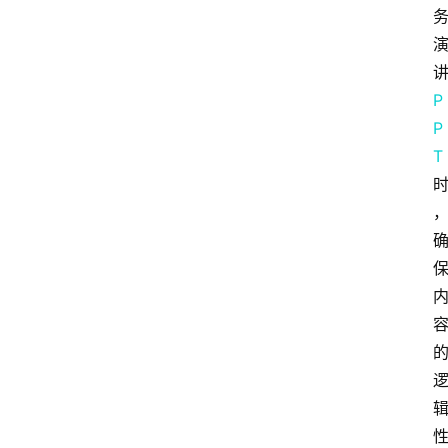
P
P
T