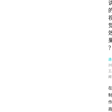
遇
2
工
阅