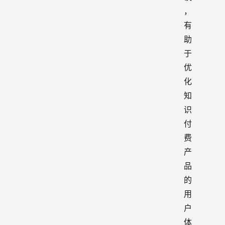
，
有
助
于
优
化
知
识
付
费
产
品
的
用
户
体