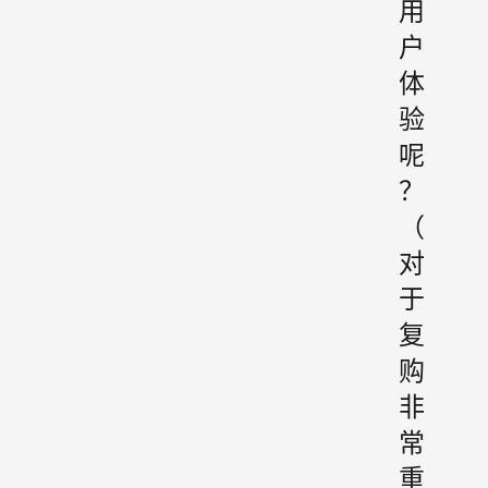
用
户
体
验
呢
？
（
对
于
复
购
非
常
重