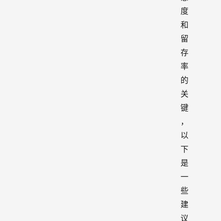
度
和
留
存
率
的
关
键
，
以
下
是
一
些
建
议