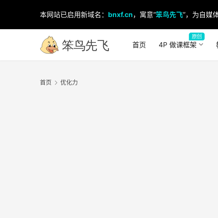
本网站已启用新域名：
bnxf.cn
，寓意“
笨鸟先飞
”，为自媒体
原创
首页
4P 做课框架
首页
优化力