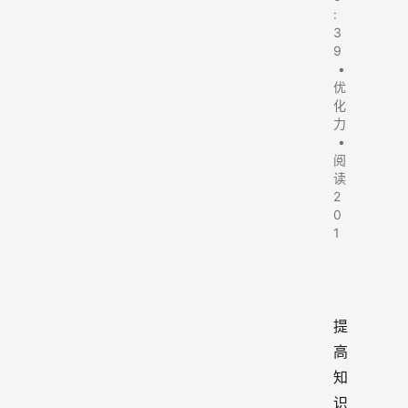
:
3
9
•
优
化
力
•
阅
读
2
0
1
提
高
知
识