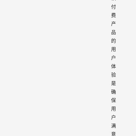
付
费
产
品
的
用
户
体
验
是
确
保
用
户
满
意