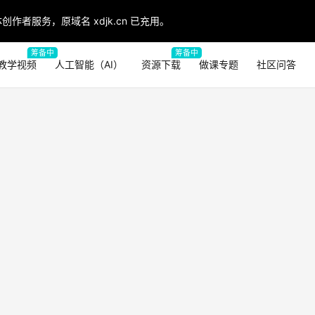
创作者服务，原域名 xdjk.cn 已充用。
筹备中
筹备中
教学视频
人工智能（AI）
资源下载
做课专题
社区问答