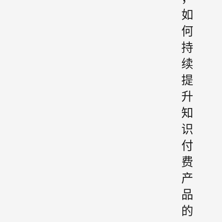
如
何
持
续
提
升
知
识
付
费
产
品
的