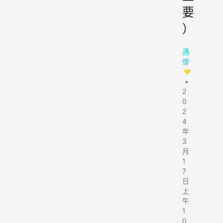
要
）
遇
僧
•
2
0
2
4
年
3
月
1
7
日
上
午
1
0