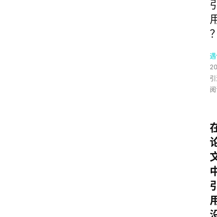
遇
2
引
阅