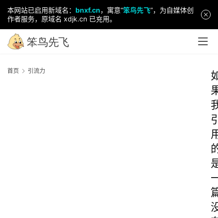
本网站已启用新域名：
bnxf.cn
，寓意“
笨鸟先飞
”，为自媒体创
作者服务，原域名 xdjk.cn 已充用。
首页
引流力