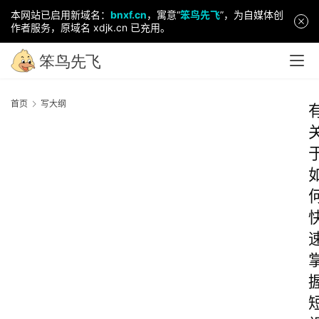
本网站已启用新域名：
bnxf.cn
，寓意“
笨鸟先飞
”，为自媒体创
作者服务，原域名 xdjk.cn 已充用。
首页
写大纲