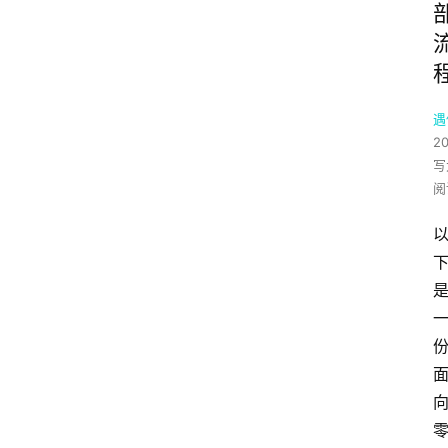
遇
2
写
阅