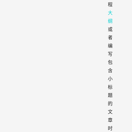
程
大
纲
或
者
编
写
包
含
小
标
题
的
文
章
时