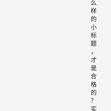
么
样
的
小
标
题
，
才
是
合
格
的
？
实