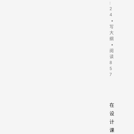
:
2
4
•
写
大
纲
•
阅
读
8
5
7
在
设
计
课