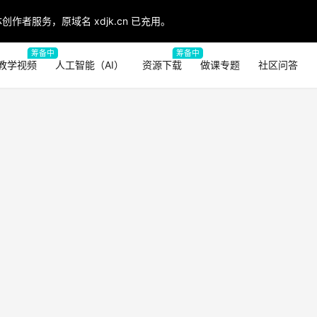
创作者服务，原域名 xdjk.cn 已充用。
筹备中
筹备中
教学视频
人工智能（AI）
资源下载
做课专题
社区问答