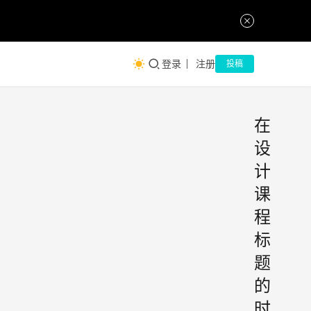
登录
注册
投稿
在
设
计
课
程
标
题
的
时