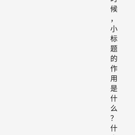
候
，
小
标
题
的
作
用
是
什
么
？
什