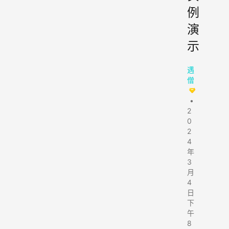
例
演
示
遇
僧
•
2
0
2
4
年
3
月
4
日
下
午
8