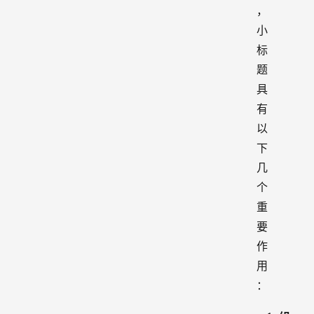
，
小
标
题
具
有
以
下
几
个
重
要
作
用
：