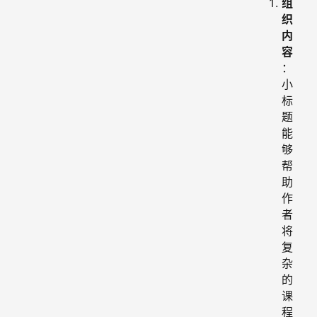
组
织
内
容
：
小
标
题
能
够
帮
助
作
者
将
复
杂
的
课
程