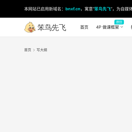
本网站已启用新域名：
bnxf.cn
，寓意“
笨鸟先飞
”，为自媒体
原创
首页
4P 做课框架
首页
写大纲