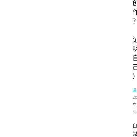
遇
2
立
阅