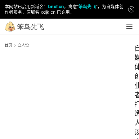
本网站已启用新域名：
bnxf.cn
，寓意“
笨鸟先飞
”，为自媒体创
作者服务，原域名 xdjk.cn 已充用。
首页
立人设