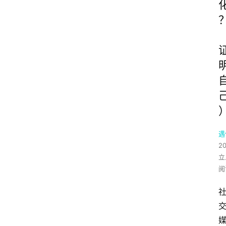
遇
2
立
阅