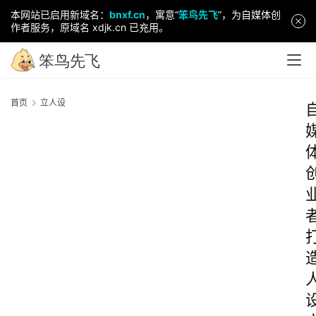
本网站已启用新域名：
bnxf.cn
，寓意“
笨鸟先飞
”，为自媒体创
作者服务，原域名 xdjk.cn 已充用。
首页
立人设