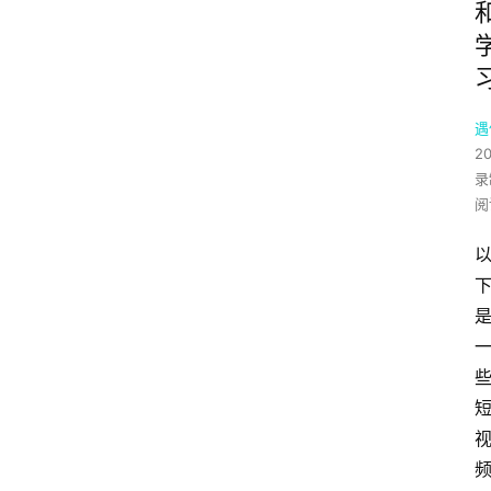
遇
2
录
阅