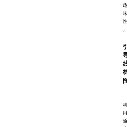
频
人
工
智
能
（
A
登录
注册
I
）
资
源
下
载
做
课