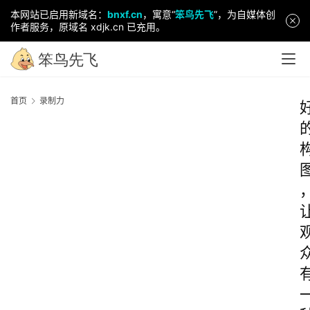
本网站已启用新域名：
bnxf.cn
，寓意“
笨鸟先飞
”，为自媒体创
作者服务，原域名 xdjk.cn 已充用。
首页
录制力