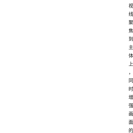
首
页
4
P
做
课
框
架
教
学
视