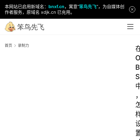
本网站已启用新域名：
bnxf.cn
，寓意“
笨鸟先飞
”，为自媒体创
作者服务，原域名 xdjk.cn 已充用。
首页
录制力
B
S