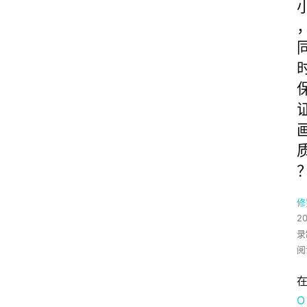
修
2
录
阅
O